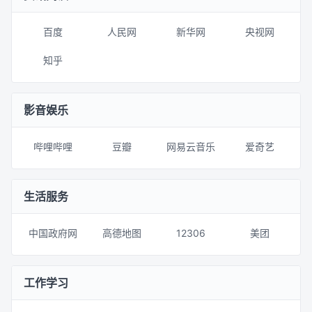
百度
人民网
新华网
央视网
知乎
影音娱乐
哔哩哔哩
豆瓣
网易云音乐
爱奇艺
生活服务
中国政府网
高德地图
12306
美团
工作学习