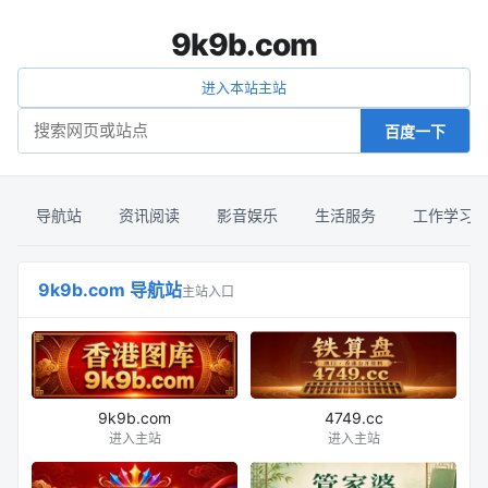
9k9b.com
进入本站主站
百度一下
导航站
资讯阅读
影音娱乐
生活服务
工作学习
9k9b.com 导航站
主站入口
9k9b.com
4749.cc
进入主站
进入主站