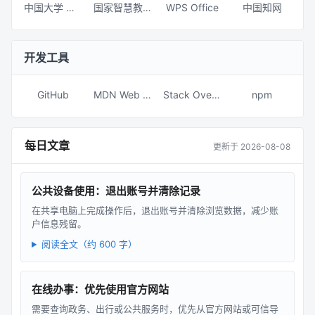
中国大学 MOOC
国家智慧教育平台
WPS Office
中国知网
开发工具
GitHub
MDN Web Docs
Stack Overflow
npm
每日文章
更新于 2026-08-08
公共设备使用：退出账号并清除记录
在共享电脑上完成操作后，退出账号并清除浏览数据，减少账
户信息残留。
阅读全文（约 600 字）
在线办事：优先使用官方网站
需要查询政务、出行或公共服务时，优先从官方网站或可信导